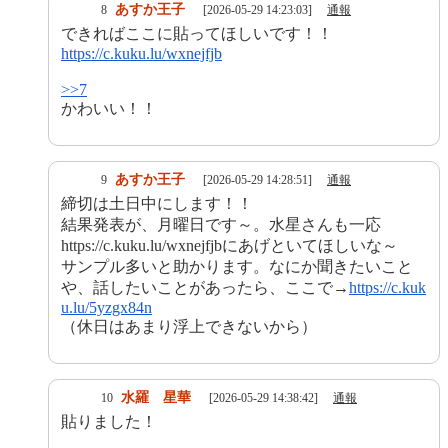
あすか王子
8
[2026-05-29 14:23:03]
通報
できればここに貼ってほしいです！！
https://c.kuku.lu/wxnejfjb
>>7
かわいい！！
あすか王子
9
[2026-05-29 14:28:51]
通報
締切は土日中にします！！
結果発表が、月曜日です～。水星さんも一応
https://c.kuku.lu/wxnejfjbにあげといてほしいな～
サンプル多いと助かります。なにか聞きたいこと
や、話したいことがあったら、ここで→
https://c.kuk
u.lu/5yzgx84n
（休日はあまり浮上できないから）
水羅 星華
10
[2026-05-29 14:38:42]
通報
貼りました！