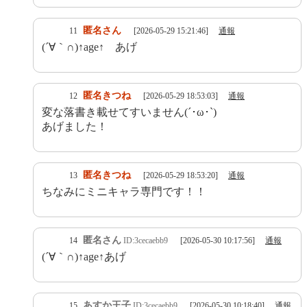
匿名さん
11
[2026-05-29 15:21:46]
通報
(´∀｀∩)↑age↑ あげ
匿名きつね
12
[2026-05-29 18:53:03]
通報
変な落書き載せてすいません(´･ω･`)
あげました！
匿名きつね
13
[2026-05-29 18:53:20]
通報
ちなみにミニキャラ専門です！！
匿名さん
14
ID:3cecaebb9
[2026-05-30 10:17:56]
通報
(´∀｀∩)↑age↑あげ
あすか王子
15
ID:3cecaebb9
[2026-05-30 10:18:40]
通報