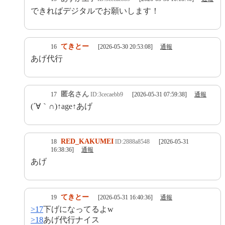
できればデジタルでお願いします！
てきとー
16
[2026-05-30 20:53:08]
通報
あげ代行
匿名さん
17
ID:3cecaebb9
[2026-05-31 07:59:38]
通報
(´∀｀∩)↑age↑あげ
RED_KAKUMEI
18
ID:2888a8548
[2026-05-31
16:38:36]
通報
あげ
てきとー
19
[2026-05-31 16:40:36]
通報
>17
下げになってるよw
>18
あげ代行ナイス