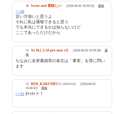
Sweet and 美味しい
30
[2026-06-02 18:39:24]
通報
>>29
言い方強いと思うよ
それに私は通報できると思う
でも本当にできるかは知らないけど
ここであっただけだから
Xx fk2_LAI pro max xX
31
[2026-06-02 18:39:28]
通
報
ちなみに名誉棄損罪の条文は「事実」を罪に問い
ます
RED_KAKUMEI
32
ID:2888a8548
[2026-06-02
18:40:43]
通報
>>31
ｵﾜｯﾀｧァ！