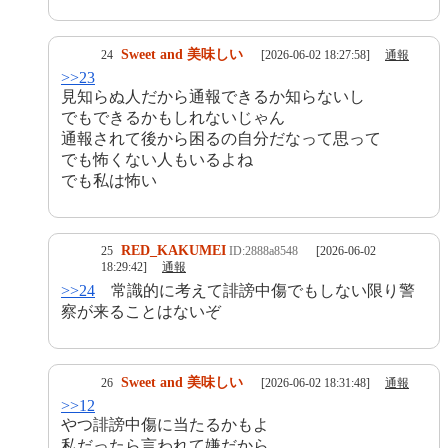
Sweet and 美味しい
24
[2026-06-02 18:27:58]
通報
>>23
見知らぬ人だから通報できるか知らないし
でもできるかもしれないじゃん
通報されて後から困るの自分だなって思って
でも怖くない人もいるよね
でも私は怖い
RED_KAKUMEI
25
ID:2888a8548
[2026-06-02
18:29:42]
通報
>>24
常識的に考えて誹謗中傷でもしない限り警
察が来ることはないぞ
Sweet and 美味しい
26
[2026-06-02 18:31:48]
通報
>>12
やつ誹謗中傷に当たるかもよ
私だったら言われて嫌だから