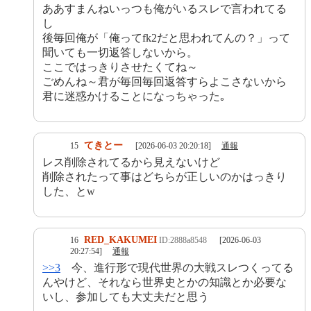
ああすまんねいっつも俺がいるスレで言われてる
し
後毎回俺が「俺ってfk2だと思われてんの？」って
聞いても一切返答しないから。
ここではっきりさせたくてね～
ごめんね～君が毎回毎回返答すらよこさないから
君に迷惑かけることになっちゃった｡
てきとー
15
[2026-06-03 20:20:18]
通報
レス削除されてるから見えないけど
削除されたって事はどちらが正しいのかはっきり
した、とw
RED_KAKUMEI
16
ID:2888a8548
[2026-06-03
20:27:54]
通報
>>3
今、進行形で現代世界の大戦スレつくってる
んやけど、それなら世界史とかの知識とか必要な
いし、参加しても大丈夫だと思う