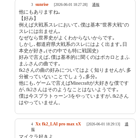
sunrise
3
[2026-06-01 18:27:28]
通報
他にもありますね｡
【好み】
例えば大戦系スレにおいて､僕は基本"世界大戦"の
スレには出ません｡
なぜなら世界史がよくわからないからです｡
しかし､都道府県大戦系のスレにはよく出ます｡日
本史が好き｡(その中でも特に戦国史)
好みで言えば､僕は基本的に聞くのはボカロとまふ
まふさんの曲です｡
fk2さんの曲の好みについてはよく知りませんが､多
分被っていないことでしょう｡多分｡
他にも､ゲームで言えばMinecraftが大好きな僕です
が､fk2さんはそのようなことはないようです｡
僕は今スプラトゥーン3をやっていますが､fk2さん
はやっていません。
Xx fk2_LAI pro max xX
4
[2026-06-01 18:29:13]
通
報
マイクラ好きよ