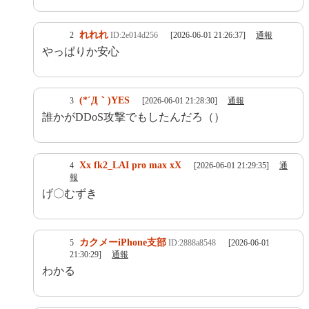
れれれ
2
ID:2e014d256
[2026-06-01 21:26:37]
通報
やっぱりか安心
(*´Д｀)YES
3
[2026-06-01 21:28:30]
通報
誰かがDDoS攻撃でもしたんだろ（）
Xx fk2_LAI pro max xX
4
[2026-06-01 21:29:35]
通
報
げ〇むずき
カクメーiPhone支部
5
ID:2888a8548
[2026-06-01
21:30:29]
通報
わかる