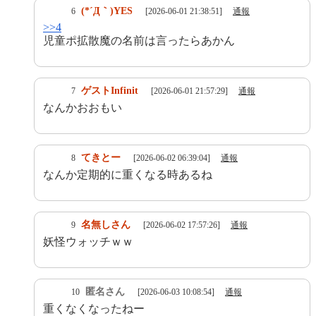
(*´Д｀)YES
6
[2026-06-01 21:38:51]
通報
>>4
児童ポ拡散魔の名前は言ったらあかん
ゲストInfinit
7
[2026-06-01 21:57:29]
通報
なんかおおもい
てきとー
8
[2026-06-02 06:39:04]
通報
なんか定期的に重くなる時あるね
名無しさん
9
[2026-06-02 17:57:26]
通報
妖怪ウォッチｗｗ
匿名さん
10
[2026-06-03 10:08:54]
通報
重くなくなったねー