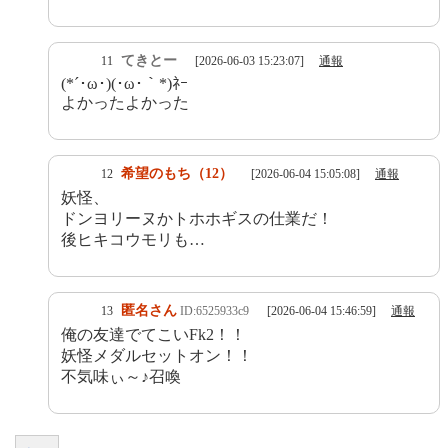
てきとー
11
[2026-06-03 15:23:07]
通報
(*´･ω･)(･ω･｀*)ﾈｰ
よかったよかった
希望のもち（12）
12
[2026-06-04 15:05:08]
通報
妖怪、
ドンヨリーヌかトホホギスの仕業だ！
後ヒキコウモリも…
匿名さん
13
ID:6525933c9
[2026-06-04 15:46:59]
通報
俺の友達でてこいFk2！！
妖怪メダルセットオン！！
不気味ぃ～♪召喚