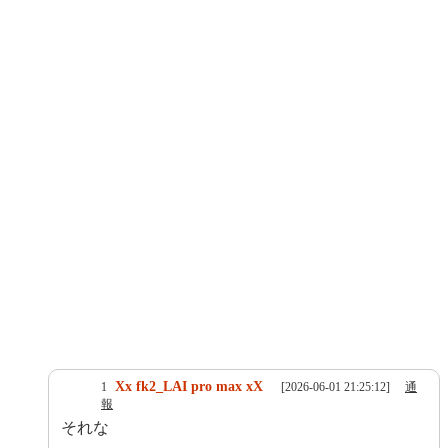
Xx fk2_LAI pro max xX
1
[2026-06-01 21:25:12]
通
報
それな