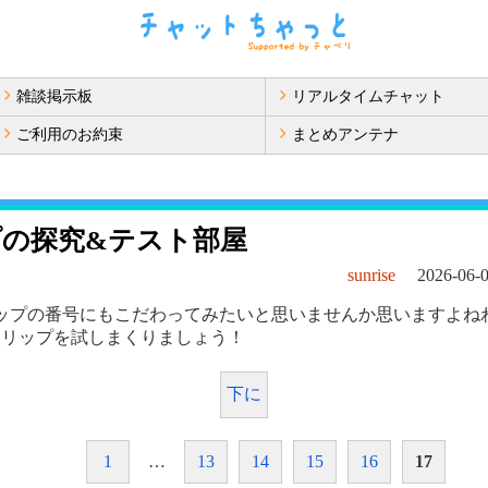
雑談掲示板
リアルタイムチャット
ご利用のお約束
まとめアンテナ
の探究&テスト部屋
sunrise
2026-06-0
ップの番号にもこだわってみたいと思いませんか思いますよね
トリップを試しまくりましょう！
下に
1
…
13
14
15
16
17