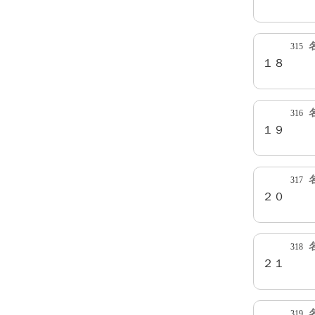
315
１８
316
１９
317
２０
318
２１
319