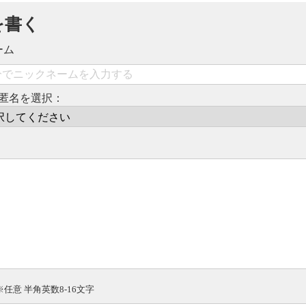
を書く
ーム
匿名を選択：
※任意 半角英数8-16文字