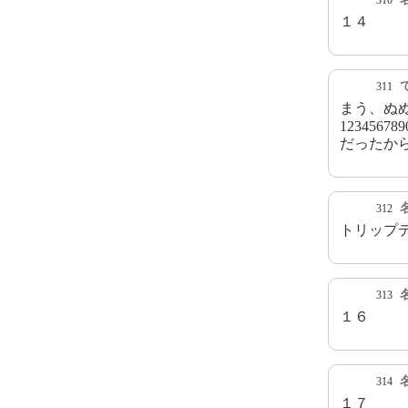
310
１４
311
まう、ぬ
123456789
だったか
312
トリップ
313
１６
314
１７