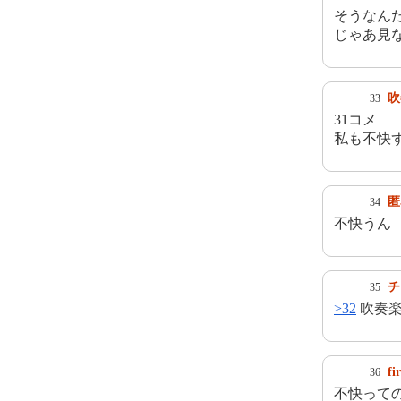
そうなん
じゃあ見
吹
33
31コメ
私も不快
匿
34
不快うん
チ
35
>32
吹奏楽
fi
36
不快って