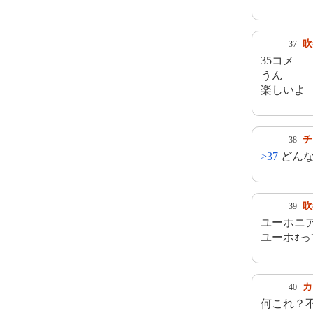
吹
37
35コメ
うん
楽しいよ
チ
38
>37
どんな
吹
39
ユーホニ
ユーホｫ
カ
40
何これ？