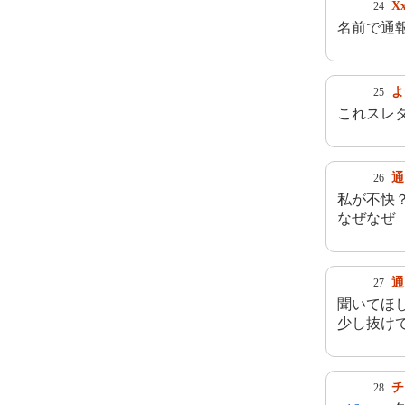
Xx
24
名前で通
よ
25
これスレ
通
26
私が不快
なぜなぜ
通
27
聞いてほ
少し抜け
チ
28