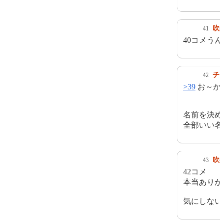
吹
41
40コメう
チ
42
>39
お～か
名前を決
全部いい
吹
43
42コメ
本当あり
気にしな