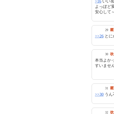
>16
いい名
よっぽど
安心して
匿
29
>>26
とに
吹
30
本当よか
すいません
匿
31
>>30
うん
吹
32