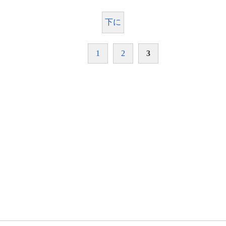
下に
1
2
3