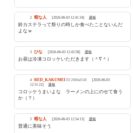
暇な人
2
[2026-06-03 12:41:34]
通報
鈴カステラって祭りの時しか食べたことないんだ
よなｗ
ひな
3
[2026-06-03 12:43:58]
通報
お昼は冷凍コロッケいただきます（＾∇＾）
RED_KAKUMEI
4
ID:2888a8548
[2026-06-03
12:51:22]
通報
コロッケうまいよな ラーメンの上にのせて食う
か（？）
暇な人
5
[2026-06-03 12:54:13]
通報
普通に美味そう