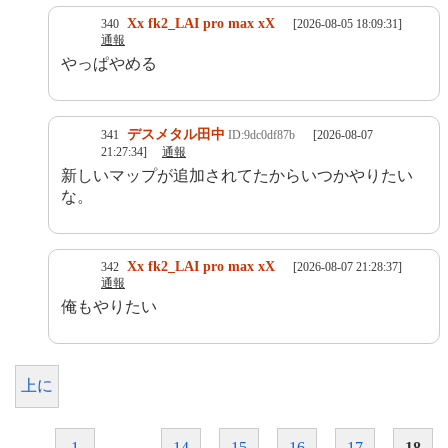
Xx fk2_LAI pro max xX
340
[2026-08-05 18:09:31]
通報
やっぱやめる
デスメタル田中
341
ID:9dc0df87b
[2026-08-07
21:27:34]
通報
新しいマップが追加されてたからいつかやりたい
な。
Xx fk2_LAI pro max xX
342
[2026-08-07 21:28:37]
通報
俺もやりたい
上に
1
…
14
15
16
17
18