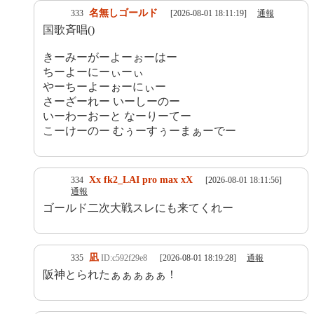
名無しゴールド
333
[2026-08-01 18:11:19]
通報
国歌斉唱()
きーみーがーよーぉーはー
ちーよーにーぃーぃ
やーちーよーぉーにぃー
さーざーれー いーしーのー
いーわーおーと なーりーてー
こーけーのー むぅーすぅーまぁーでー
Xx fk2_LAI pro max xX
334
[2026-08-01 18:11:56]
通報
ゴールド二次大戦スレにも来てくれー
凪
335
ID:c592f29e8
[2026-08-01 18:19:28]
通報
阪神とられたぁぁぁぁぁ！