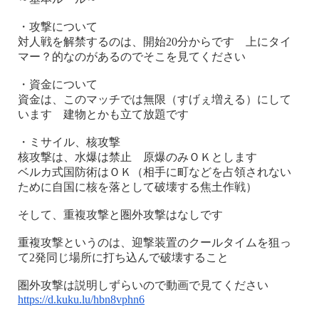
・攻撃について
対人戦を解禁するのは、開始20分からです 上にタイ
マー？的なのがあるのでそこを見てください
・資金について
資金は、このマッチでは無限（すげぇ増える）にして
います 建物とかも立て放題です
・ミサイル、核攻撃
核攻撃は、水爆は禁止 原爆のみＯＫとします
ベルカ式国防術はＯＫ（相手に町などを占領されない
ために自国に核を落として破壊する焦土作戦）
そして、重複攻撃と圏外攻撃はなしです
重複攻撃というのは、迎撃装置のクールタイムを狙っ
て2発同じ場所に打ち込んで破壊すること
圏外攻撃は説明しずらいので動画で見てください
https://d.kuku.lu/hbn8vphn6