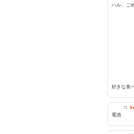
ハル、ご
好きな食
Xx
72
電池