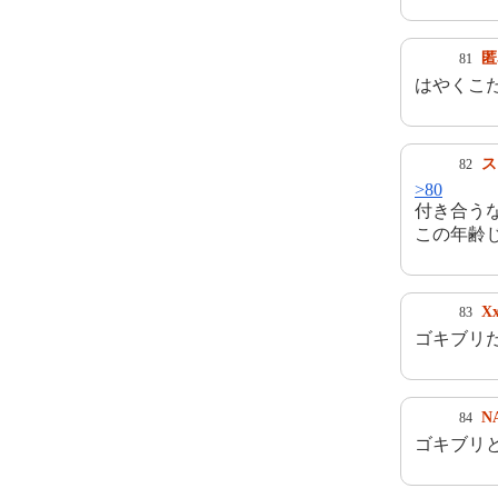
匿
81
はやくこ
ス
82
>80
付き合う
この年齢
Xx
83
ゴキブリ
N
84
ゴキブリと