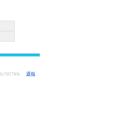
:1c7d1743c
通報