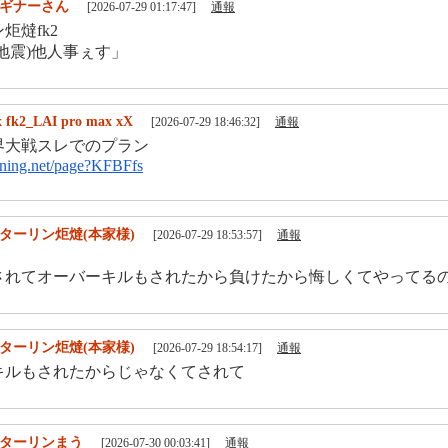
ギナーさん
[2026-07-29 01:17:47]
通報
炬燵fk2
地震)他人事ぇす」
 fk2_LAI pro max xX
[2026-07-29 18:46:32]
通報
界大戦スレでのプラン
tening.net/page?KFBFfs
ターリン炬燵(本家様)
[2026-07-29 18:53:57]
通報
されてオーバーキルもされたから負けたから悔しくてやってる
ターリン炬燵(本家様)
[2026-07-29 18:54:17]
通報
キルもされたからじゃなくてされて
ターリンまう
[2026-07-30 00:03:41]
通報