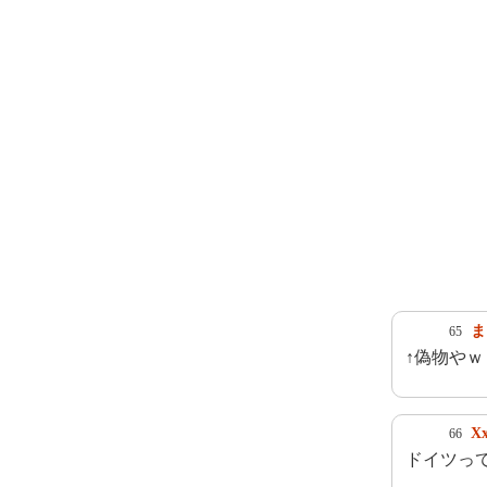
ま
65
↑偽物やｗ
Xx
66
ドイツっ