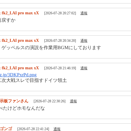
 fk2_LAI pro max xX
[2026-07-28 20:27:02]
通報
前戻すか
 fk2_LAI pro max xX
[2026-07-28 20:34:20]
通報
・ゲッペルスの演説を作業用BGMにしております
 fk2_LAI pro max xX
[2026-07-28 21:46:19]
通報
h3z.jp/3DKPxrPd.png
二次大戦スレで目指すドイツ領土
示板ファンさん
[2026-07-28 22:30:26]
通報
調べたけどホモなんだな
ゴンゴ
[2026-07-28 22:41:24]
通報