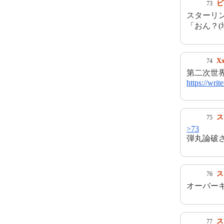
ビ
73
スターリン
「おん？(
Xx
74
第二次世
https://wri
ス
75
>73
弾丸論破
ス
76
オーバー
ス
77