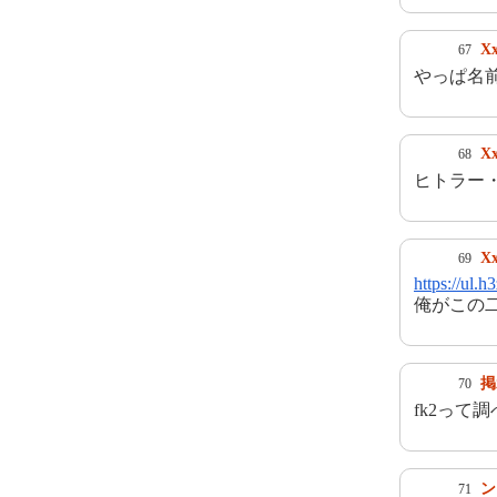
Xx
67
やっぱ名
Xx
68
ヒトラー
Xx
69
https://ul.
俺がこの
掲
70
fk2って
ン
71