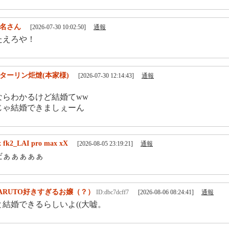
名さん
[2026-07-30 10:02:50]
通報
たえろや！
ターリン炬燵(本家様)
[2026-07-30 12:14:43]
通報
ならわかるけど結婚てww
じゃ結婚できましぇーん
 fk2_LAI pro max xX
[2026-08-05 23:19:21]
通報
だぁぁぁぁぁ
ARUTO好きすぎるお嬢（？）
ID:dbc7dcff7
[2026-08-06 08:24:41]
通報
結婚できるらしいよ((大嘘。