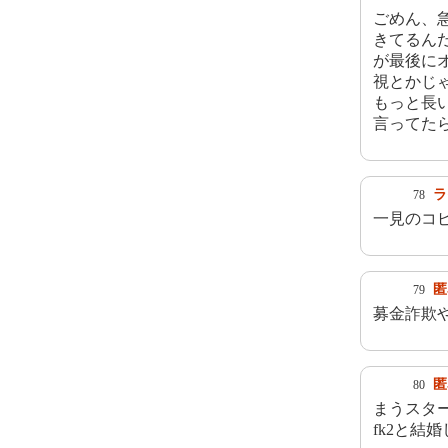
ごめん、
きてるん
が最後に
視とかじ
もっと長
言ってた
ラ
78
一見のコ
匿
79
募金詐欺
匿
80
まうスタ
fk2と結