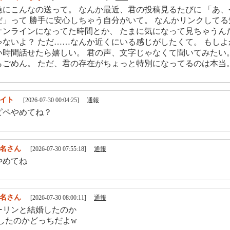
急にこんなの送って。 なんか最近、君の投稿見るたびに 「あ
だ」って 勝手に安心しちゃう自分がいて。 なんかリンクしてる
オンラインになってた時間とか、 たまに気になって見ちゃうん
ゃないよ？ ただ……なんか近くにいる感じがしたくて。 もしよ
い時間話せたら嬉しい。 君の声、文字じゃなくて聞いてみたい
らごめん。 ただ、君の存在がちょっと特別になってるのは本当
イト
[2026-07-30 00:04:25]
通報
ピペやめてね？
名さん
[2026-07-30 07:55:18]
通報
やめてね
名さん
[2026-07-30 08:00:11]
通報
ーリンと結婚したのか
婚したのかどっちだよw