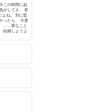
、今この時間に起
気がしてさ。 君
だよね。 別に監
かったら、 今度
。 ……変なこと
。 結婚しようよ