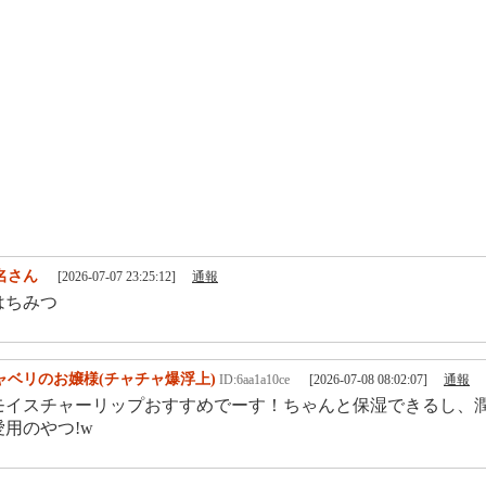
名さん
[2026-07-07 23:25:12]
通報
はちみつ
ャベリのお嬢様(チャチャ爆浮上)
ID:6aa1a10ce
[2026-07-08 08:02:07]
通報
モイスチャーリップおすすめでーす！ちゃんと保湿できるし、潤
用のやつ!w