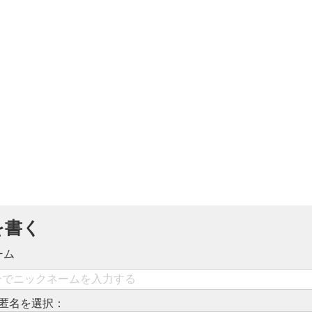
を書く
ーム
匿名を選択：