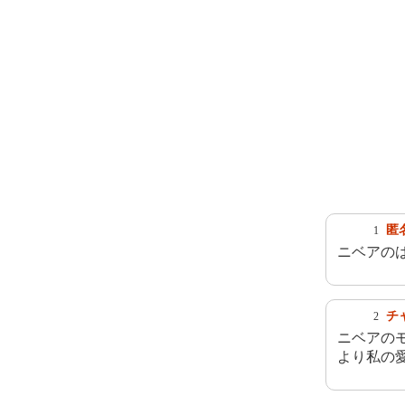
匿
1
ニベアの
チ
2
ニベアの
より私の愛