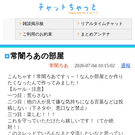
雑談掲示板
リアルタイムチャット
ご利用のお約束
まとめアンテナ
常闇ろあの部屋
常闇ろあ
2026-07-04 10:15:02
通報
こんちゃす！常闇ろあですぅ～！なんか部屋とか作り
たくなったんで作ってみました！
【ルール・注意】
一つ目：荒らさない
二つ目：他の人が見て嫌な気持ちになる言葉などは投
稿しない（下ネタや、悪口など禁止）
三つ目：楽しむ！！！
これを守っていただけたら嬉しいです！（てか絶
対！）
このスレッドでいろんな人と交流したいなと思ってい