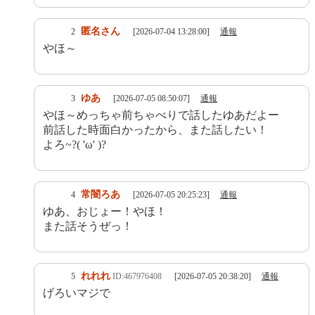
匿名さん
2
[2026-07-04 13:28:00]
通報
やほ～
ゆあ
3
[2026-07-05 08:50:07]
通報
やほ～めっちゃ前ちゃべりで話したゆあだよー
前話した時面白かったから、また話したい！
よろ~?( 'ω' )?
常闇ろあ
4
[2026-07-05 20:25:23]
通報
ゆあ、おじょー！やほ！
また話そうぜっ！
れれれ
5
ID:467976408
[2026-07-05 20:38:20]
通報
げろいマジで