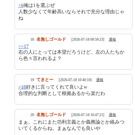
>6
俺は1を選ぶぜ
人数少なくて年齢高いならそれで充分な理由じゃ
ね
名無しゴールド
18
[2026-07-18 09:59:23]
通報
>>17
右の人にとっては本望だろうけど、左の人たちか
ら色々言われるよ？
てきとー
19
[2026-07-18 10:40:10]
通報
>18
好きに言ってくれて良いよw
合理的な判断として根拠あるから楽だわ
名無しゴールド
20
[2026-07-18 10:47:21]
通報
まぁ、これにまた功利主義とか義務論とか絡みつ
いてくるからね。まぁなんでも良いや