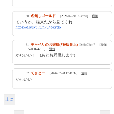
名無しゴールド
30
[2026-07-20 16:35:56]
通報
ていうか、猫来たから見てくれ
https://d.kuku.lu/h7u4bkyd6
チャベリのお嬢様(ｽﾏﾎ版参上)
31
ID:dbc7dcff7
[2026-
07-20 16:42:19]
通報
かわいい！！(あとお邪魔します)
てきとー
32
[2026-07-20 17:41:32]
通報
かわいい
上に