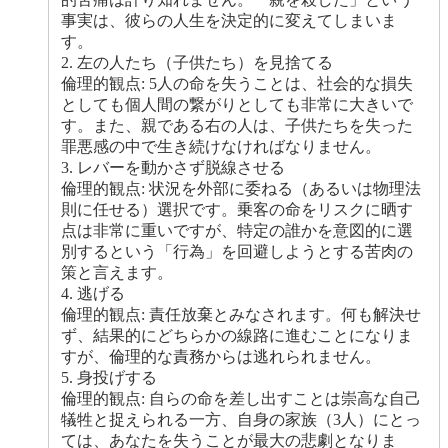
事実は、彼らの人生を決定的に変えてしまいま
す。
2. 左の人たち（子供たち）を見捨てる
倫理的観点: 5人の命を失うことは、社会的な損失
としても個人間の繋がりとしても非常に大きいで
す。また、親である右の人は、子供たちを失った
罪悪感の中で生き続けなければなりません。
3. レバーを動かさず脱線させる
倫理的観点: 状況を外部に委ねる（あるいは物理法
則に任せる）選択です。乗客の命をリスクに晒す
点は非常に重いですが、特定の誰かを意図的に選
別するという「行為」を回避しようとする苦肉の
策と言えます。
4. 逃げる
倫理的観点: 責任放棄とみなされます。何も解決せ
ず、結果的にどちらかの線路に進むことになりま
すが、倫理的な責務からは逃れられません。
5. 身投げする
倫理的観点: 自らの命を差し出すことは崇高な自己
犠牲と捉えられる一方、自身の家族（3人）にとっ
ては、あなたを失うことが最大の悲劇となりま