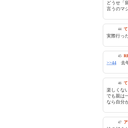
どうせ「
言うのマ
て
44
実際行っ
R
45
>>44
去年
て
46
楽しくな
でも親は
なら自分
ア
47