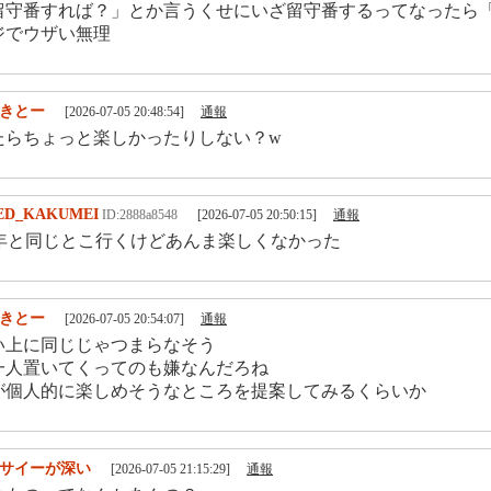
留守番すれば？」とか言うくせにいざ留守番するってなったら
ジでウザい無理
きとー
[2026-07-05 20:48:54]
通報
たらちょっと楽しかったりしない？w
ED_KAKUMEI
ID:2888a8548
[2026-07-05 20:50:15]
通報
と同じとこ行くけどあんま楽しくなかった
きとー
[2026-07-05 20:54:07]
通報
い上に同じじゃつまらなそう
一人置いてくってのも嫌なんだろね
が個人的に楽しめそうなところを提案してみるくらいか
サイーが深い
[2026-07-05 21:15:29]
通報