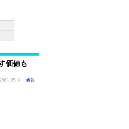
す価値も
2888a8548
通報