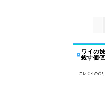
ワイの
殺す価
スレタイの通