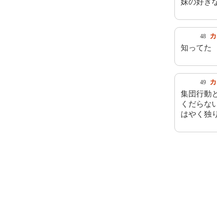
妹の好き
カ
48
知ってた
カ
49
集団行動
くだらな
はやく独