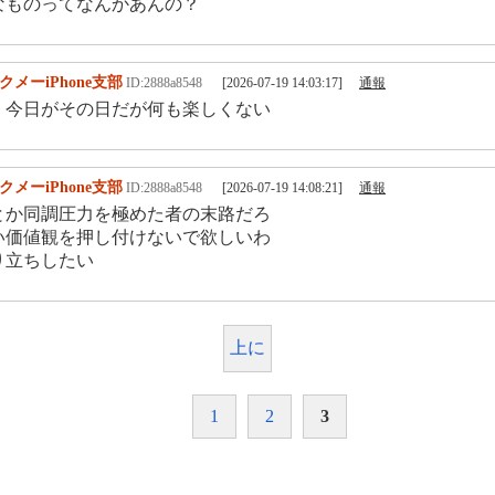
なものってなんかあんの？
クメーiPhone支部
ID:2888a8548
[2026-07-19 14:03:17]
通報
 今日がその日だが何も楽しくない
クメーiPhone支部
ID:2888a8548
[2026-07-19 14:08:21]
通報
とか同調圧力を極めた者の末路だろ
い価値観を押し付けないで欲しいわ
り立ちしたい
上に
1
2
3