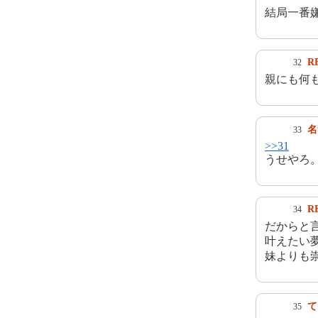
結局一番
R
32
親にも何
名
33
>>31
うせやろ
R
34
だからと
叶えたい
妹よりも
て
35