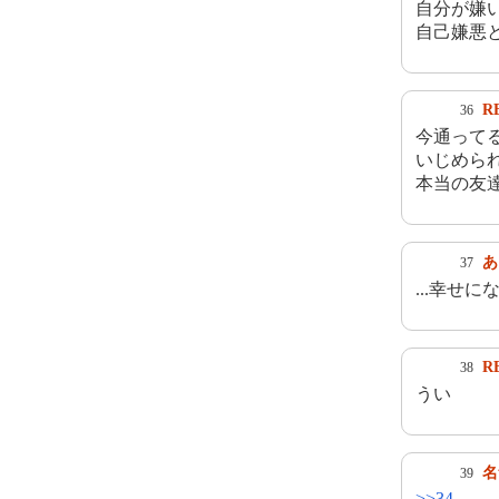
自分が嫌
自己嫌悪
R
36
今通って
いじめら
本当の友
あ
37
...幸せ
R
38
うい
名
39
>>34