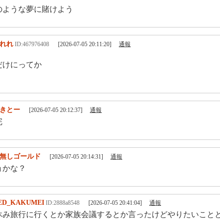
のような夢に賭けよう
れれ
ID:467976408
[2026-07-05 20:11:20]
通報
だけにってか
！
きとー
[2026-07-05 20:12:37]
通報
完
無しゴールド
[2026-07-05 20:14:31]
通報
ョかな？
ED_KAKUMEI
ID:2888a8548
[2026-07-05 20:41:04]
通報
休み旅行に行くとか家族会議するとか言ったけどやりたいこと