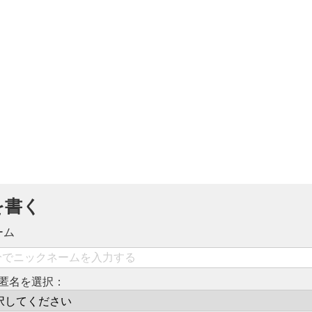
を書く
ーム
匿名を選択：