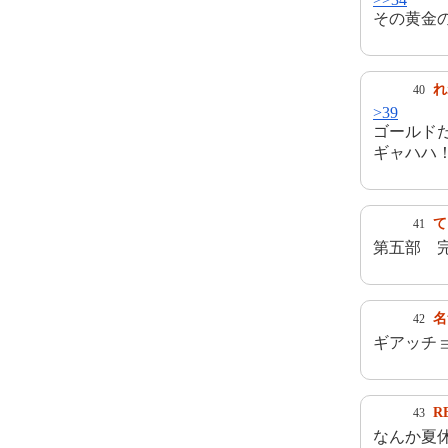
その黄金
れ
40
>39
ゴールド
ギャハハ
て
41
第五部 
名
42
ギアッチ
R
43
なんか夏