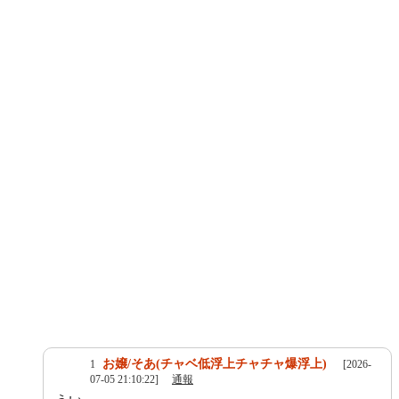
お嬢/そあ(チャベ低浮上チャチャ爆浮上)
1
[2026-
07-05 21:10:22]
通報