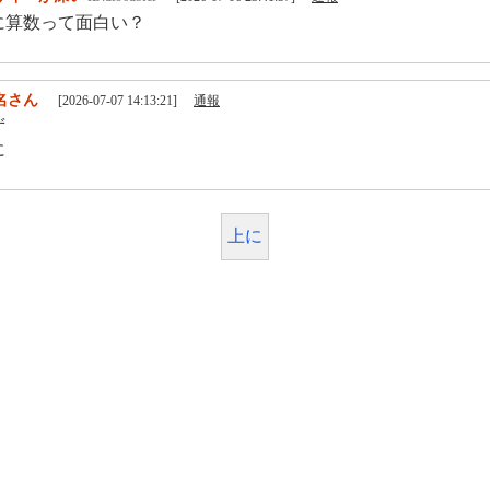
に算数って面白い？
名さん
[2026-07-07 14:13:21]
通報
ず
に
上に