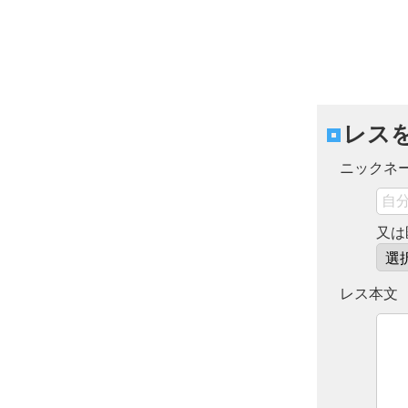
レス
ニックネ
又は
レス本文