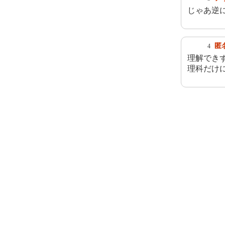
じゃあ逆
匿
4
理解でき
理科だけ