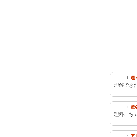
通
1
理解でき
匿
2
理科、ち
ア
3