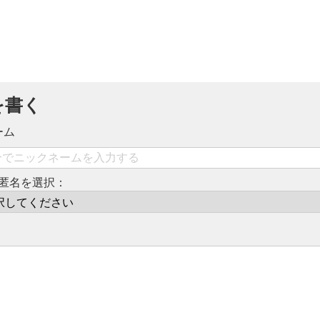
を書く
ーム
匿名を選択：