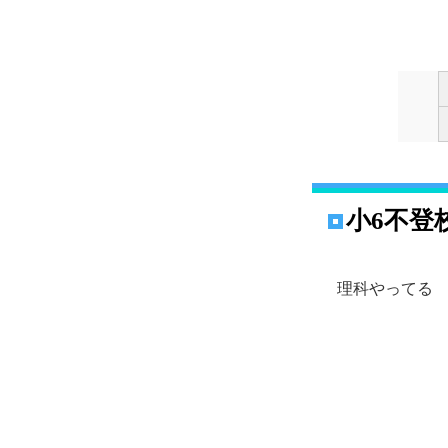
小6不登
理科やってる