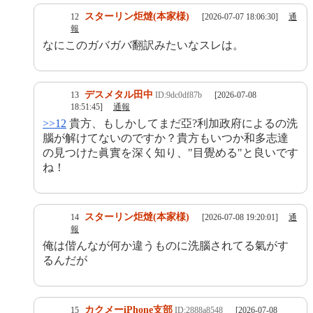
スターリン炬燵(本家様)
12
[2026-07-07 18:06:30]
通
報
なにこのガバガバ翻訳みたいなスレは。
デスメタル田中
13
ID:9dc0df87b
[2026-07-08
18:51:45]
通報
>>12
貴方、もしかしてまだ亞?利加政府によるの洗
腦が解けてないのですか？貴方もいつか和多志達
の見つけた眞實を深く知り、"目覺める"と良いです
ね！
スターリン炬燵(本家様)
14
[2026-07-08 19:20:01]
通
報
俺は偕んなが何か違うものに洗腦されてる氣がす
るんだが
カクメーiPhone支部
15
ID:2888a8548
[2026-07-08