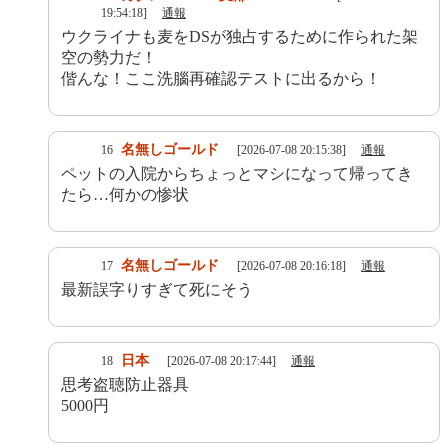
19:54:18]
通報
ウクライナも麦をDSが独占するために作られた架
空の勢力だ！
偕んな！ここ洗腦再確認テストに出るから！
名無しゴールド
16
[2026-07-08 20:15:38]
通報
ペットの入院からちょっとマシになって帰ってき
たら…何かの惨状
名無しゴールド
17
[2026-07-08 20:16:18]
通報
最新誤字りすぎて死にそう
日本
18
[2026-07-08 20:17:44]
通報
思考盗聴防止器具
5000円