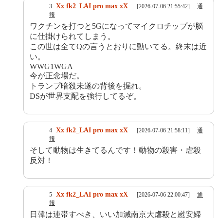
Xx fk2_LAI pro max xX
3
[2026-07-06 21:55:42]
通
報
ワクチンを打つと5Gになってマイクロチップが脳
に仕掛けられてしまう。
この世は全てQの言うとおりに動いてる。終末は近
い。
WWG1WGA
今が正念場だ。
トランプ暗殺未遂の背後を掘れ。
DSが世界支配を強行してるぞ。
Xx fk2_LAI pro max xX
4
[2026-07-06 21:58:11]
通
報
そして動物は生きてるんです！動物の殺害・虐殺
反対！
Xx fk2_LAI pro max xX
5
[2026-07-06 22:00:47]
通
報
日韓は連帯すべき、いい加減南京大虐殺と慰安婦