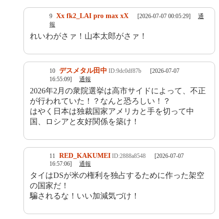
Xx fk2_LAI pro max xX
9
[2026-07-07 00:05:29]
通
報
れいわがさァ！山本太郎がさァ！
デスメタル田中
10
ID:9dc0df87b
[2026-07-07
16:55:09]
通報
2026年2月の衆院選挙は高市サイドによって、不正
が行われていた！？なんと恐ろしい！？
はやく日本は独裁国家アメリカと手を切って中
国、ロシアと友好関係を築け！
RED_KAKUMEI
11
ID:2888a8548
[2026-07-07
16:57:06]
通報
タイはDSが米の権利を独占するために作った架空
の国家だ！
騙されるな！いい加減気づけ！