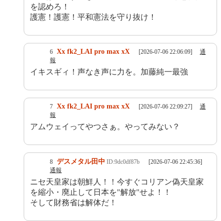
を認めろ！
護憲！護憲！平和憲法を守り抜け！
Xx fk2_LAI pro max xX
6
[2026-07-06 22:06:09]
通
報
イキスギィ！声なき声に力を。加藤純一最強
Xx fk2_LAI pro max xX
7
[2026-07-06 22:09:27]
通
報
アムウェイってやつさぁ。やってみない？
デスメタル田中
8
ID:9dc0df87b
[2026-07-06 22:45:36]
通報
ニセ天皇家は朝鮮人！！今すぐコリアン偽天皇家
を縮小・廃止して日本を"解放"せよ！！
そして財務省は解体だ！