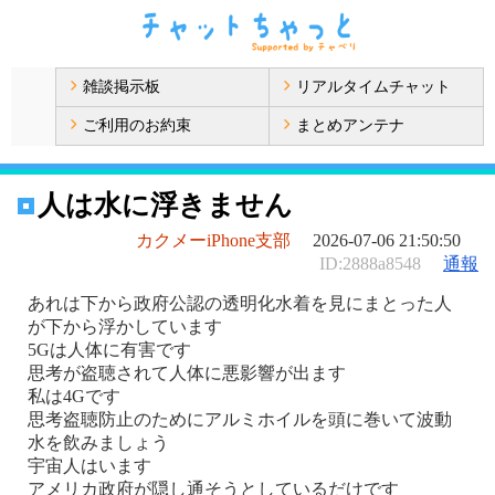
雑談掲示板
リアルタイムチャット
ご利用のお約束
まとめアンテナ
人は水に浮きません
カクメーiPhone支部
2026-07-06 21:50:50
ID:2888a8548
通報
あれは下から政府公認の透明化水着を見にまとった人
が下から浮かしています
5Gは人体に有害です
思考が盗聴されて人体に悪影響が出ます
私は4Gです
思考盗聴防止のためにアルミホイルを頭に巻いて波動
水を飲みましょう
宇宙人はいます
アメリカ政府が隠し通そうとしているだけです