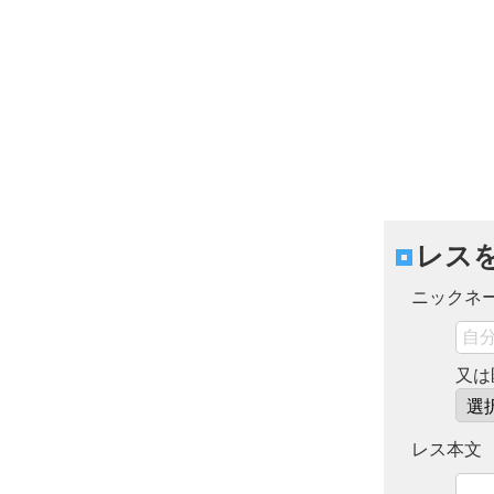
レス
ニックネ
又は
レス本文