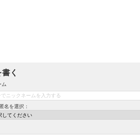
を書く
ーム
匿名を選択：