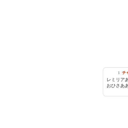
チ
1
レミリア
おひさあ