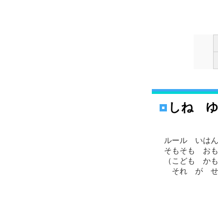
しね 
ルール いは
そもそも お
（こども か
それ が せ