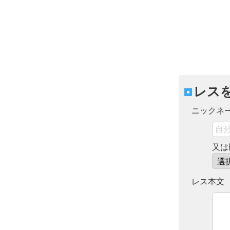
レス
ニックネ
又は
レス本文