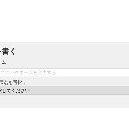
を書く
ーム
匿名を選択：