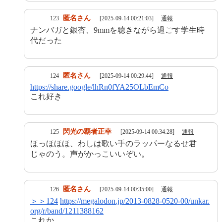
匿名さん
123
[2025-09-14 00:21:03]
通報
ナンバガと銀杏、9mmを聴きながら過ごす学生時
代だった
匿名さん
124
[2025-09-14 00:29:44]
通報
https://share.google/lhRn0fYA25OLbEmCo
これ好き
閃光の覇者正幸
125
[2025-09-14 00:34:28]
通報
ほっほほほ、わしは歌い手のラッパーなるせ君
じゃのう。声がかっこいいぞい。
匿名さん
126
[2025-09-14 00:35:00]
通報
＞＞124
https://megalodon.jp/2013-0828-0520-00/unkar.
org/r/band/1211388162
これか