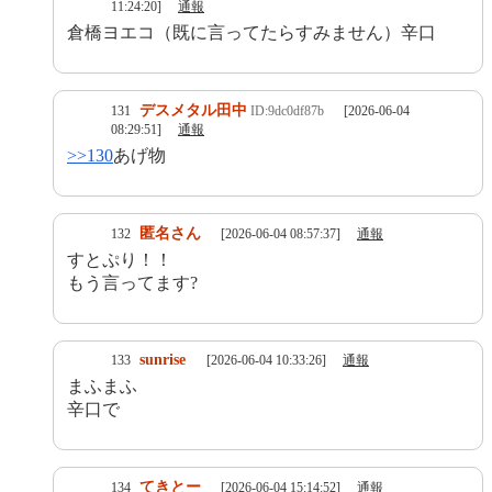
11:24:20]
通報
倉橋ヨエコ（既に言ってたらすみません）辛口
デスメタル田中
131
ID:9dc0df87b
[2026-06-04
08:29:51]
通報
>>130
あげ物
匿名さん
132
[2026-06-04 08:57:37]
通報
すとぷり！！
もう言ってます?
sunrise
133
[2026-06-04 10:33:26]
通報
まふまふ
辛口で
てきとー
134
[2026-06-04 15:14:52]
通報