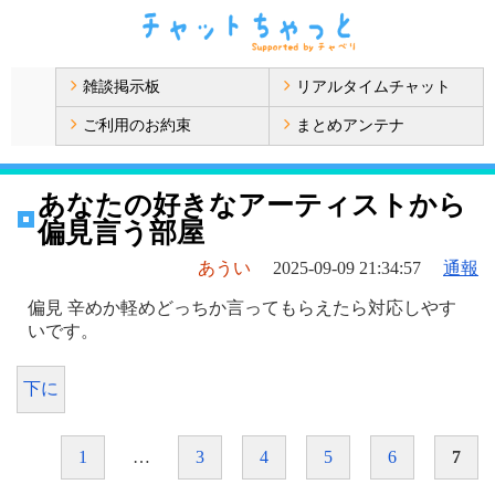
雑談掲示板
リアルタイムチャット
ご利用のお約束
まとめアンテナ
あなたの好きなアーティストから
偏見言う部屋
あうい
2025-09-09 21:34:57
通報
偏見 辛めか軽めどっちか言ってもらえたら対応しやす
いです。
下に
1
…
3
4
5
6
7