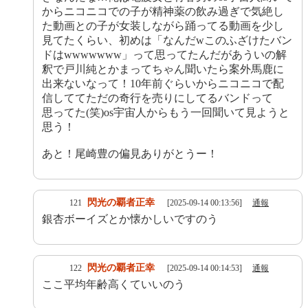
からニコニコでの子が精神薬の飲み過ぎで気絶し
た動画との子が女装しながら踊ってる動画を少し
見てたくらい、初めは「なんだwこのふざけたバン
ドはwwwwwww」って思ってたんだがあういの解
釈で戸川純とかまってちゃん聞いたら案外馬鹿に
出来ないなって！10年前ぐらいからニコニコで配
信しててただの奇行を売りにしてるバンドって
思ってた(笑)os宇宙人からもう一回聞いて見ようと
思う！
あと！尾崎豊の偏見ありがとうー！
閃光の覇者正幸
121
[2025-09-14 00:13:56]
通報
銀杏ボーイズとか懐かしいですのう
閃光の覇者正幸
122
[2025-09-14 00:14:53]
通報
ここ平均年齢高くていいのう