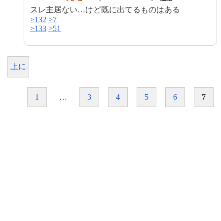
スレ主居ない…けど既に出てるものはある
>132
>7
>133
>51
上に
1
…
3
4
5
6
7