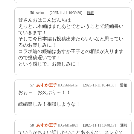
seito
56
[2025-11-11 10:39:30]
通報
皆さんおはこんばんちは
えっと…本編はまたあとでということで続編書い
ていきます！
そして今日本編も投稿出来たらいいなと思ってい
るのお楽しみに！
コラボ編の続編はあすか王子との相談が入ります
ので投稿遅いです！
という感じで、お楽しみに！
あすか王子
57
ID:c56bfa41e
[2025-11-11 10:44:33]
通報
おぉ～！お久ぶり～！！
続編楽しみ！相談しような！
あすか王子
58
ID:e4d1ad92f
[2025-11-11 10:48:17]
通報
ていうかちょい話したいことあるんで、スレ立て