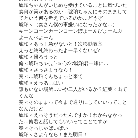
琥珀ちゃんがいじめを受けていることに気づいた
奏何か策があるのか…琥珀ちゃんにそのままして
てという何を考えているのか…どうぞ
琥珀＜（奏さん僕の事嫌いになったかな…）
キーンコーンカーンコーンぽよーんぴよーんぷ
よーんぺよーん
琥珀＜あっ！急がないと！次移動教室！
えっと終礼終わったよー早くないぜ?
琥珀＜帰ろうっと
脩＜琥珀ちゃ( ,,`･ω･´)ﾝﾝﾝ琥珀君一緒に…
琥珀＜さっさようなら！
奏＜…琥珀くんちょっと来て
琥珀＜えっあ…はい
誰もいない場所…いや二人がいるか？紅葉＜出て
くんな
奏＜そのままって今まで通りにしていいってこと
なんだけど…
琥珀＜えっそうだったんですか！わからなかっ
た…脩君と話してもいいってことですか！
奏＜そっじゃばいばい
琥珀＜さようなら！また明日！