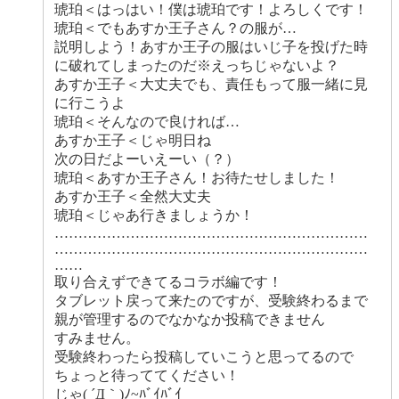
琥珀＜はっはい！僕は琥珀です！よろしくです！
琥珀＜でもあすか王子さん？の服が…
説明しよう！あすか王子の服はいじ子を投げた時
に破れてしまったのだ※えっちじゃないよ？
あすか王子＜大丈夫でも、責任もって服一緒に見
に行こうよ
琥珀＜そんなので良ければ…
あすか王子＜じゃ明日ね
次の日だよーいえーい（？）
琥珀＜あすか王子さん！お待たせしました！
あすか王子＜全然大丈夫
琥珀＜じゃあ行きましょうか！
…………………………………………………………
…………………………………………………………
……
取り合えずできてるコラボ編です！
タブレット戻って来たのですが、受験終わるまで
親が管理するのでなかなか投稿できません
すみません。
受験終わったら投稿していこうと思ってるので
ちょっと待っててください！
じゃ( ´Д｀)ﾉ~ﾊﾞｲﾊﾞｲ