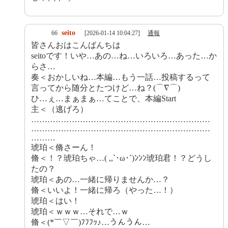
seito
66
[2026-01-14 10:04:27]
通報
皆さんおはこんばんちは
seitoです！いや…あの…ね…いろいろ…あった…か
らさ…
奏＜おかしいね…本編…もう一話…投稿するって
言ってから随分とたつけど…ね？(⌒∇⌒)
ひ…ぇ…まぁまぁ…てことで、本編Start
主＜（逃げろ）
…………………………………………………………
…………………………………………………………
………
琥珀＜脩さーん！
脩＜！？琥珀ちゃ…( ,,`･ω･´)ﾝﾝﾝ琥珀君！？どうし
たの？
琥珀＜あの…一緒に帰りませんか…？
脩＜いいよ！一緒に帰ろ（やった…！）
琥珀＜はい！
琥珀＜ｗｗｗ…それで…ｗ
脩＜(*￣▽￣)ﾌﾌﾌｯ♪…うんうん…