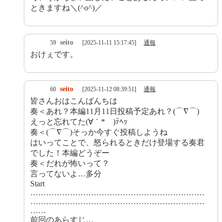
ときますね＼(^o^)／
seito
59
[2025-11-11 15:17:45]
通報
おけぇです。
seito
60
[2025-11-12 08:39:51]
通報
皆さんおはこんばんちは
奏＜あれ？本編11月11日投稿予定あれ？(⌒∇⌒)
えっと忘れてた(∀｀*ゞ)ﾃﾍｯ
奏＜(⌒∇⌒)そっか今すぐ投稿しようね
はいってことで、怒られるときだけ登場する奏君
でした！本編どうぞー
奏＜だれが怖いって？
言ってないよ…多分
Start
…………………………………………………………
…………………………………………………………
……
前回のあらすじ…