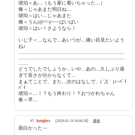
琥珀＜あ…（もう家に着いちゃった…）
脩＜じゃあまた明日ね…
琥珀＜はい…じゃあまた
脩＜うん(@^^)/~~~ばいばい
琥珀＜はい！さようなら！
いじ子＜…なんで…あいつが…痛い目見たいよう
ね♪
…………………………………………………………
…………………………………………………………
……
どうでしたでしょうか…いや…あの…久しぶり過
ぎて長さが分からなくて…
まぁてことで、また…次のはなしで、( ´Д｀)ﾉ~ﾊﾞｲ
ﾊﾞｲ
琥珀＜…！？もう終わり！？おつかれちゃん
奏＜早…
knights
67
[2026-01-14 16:04:18]
通報
面白かった～