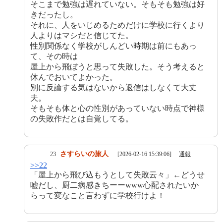
そこまで勉強は遅れていない。そもそも勉強は好
きだったし。
それに、人をいじめるためだけに学校に行くより
人よりはマシだと信じてた。
性別関係なく学校がしんどい時期は前にもあっ
て、その時は
屋上から飛ぼうと思って失敗した。そう考えると
休んでおいてよかった。
別に反論する気はないから返信はしなくて大丈
夫。
そもそも体と心の性別があっていない時点で神様
の失敗作だとは自覚してる。
さすらいの旅人
23
[2026-02-16 15:39:06]
通報
>>22
「屋上から飛び込もうとして失敗云々」←どうせ
嘘だし、厨二病感きちーーwww心配されたいか
らって変なこと言わずに学校行けよ！