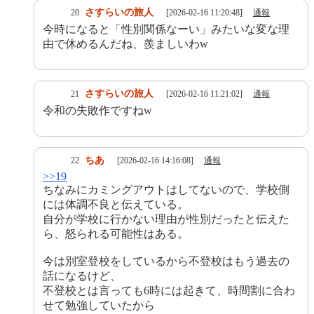
さすらいの旅人
20
[2026-02-16 11:20:48]
通報
今時になると「性別関係なーい」みたいな変な理
由で休めるんだね、羨ましいわw
さすらいの旅人
21
[2026-02-16 11:21:02]
通報
令和の失敗作ですねw
ちあ
22
[2026-02-16 14:16:08]
通報
>>19
ちなみにカミングアウトはしてないので、学校側
には体調不良と伝えている。
自分が学校に行かない理由が性別だったと伝えた
ら、怒られる可能性はある。
今は別室登校をしているから不登校はもう過去の
話になるけど、
不登校とは言っても6時には起きて、時間割に合わ
せて勉強していたから