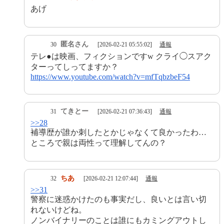
あげ
匿名さん
30
[2026-02-21 05:55:02]
通報
テレ●は映画、フィクションですw クライ◯スアク
ターってしってますか？
https://www.youtube.com/watch?v=mfTqbzbeF54
てきとー
31
[2026-02-21 07:36:43]
通報
>>28
補導歴が誰か刺したとかじゃなくて良かったわ…
ところで親は両性って理解してんの？
ちあ
32
[2026-02-21 12:07:44]
通報
>>31
警察に迷惑かけたのも事実だし、良いとは言い切
れないけどね。
ノンバイナリーのことは誰にもカミングアウトし