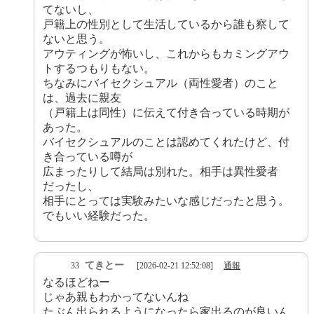
てないし、
戸籍上の性別として生活しているから誰も察して
ないと思う。
アウティングが怖いし、これからもカミングアウ
トするつもりもない。
ちなみにバイセクシュアル（両性愛者）のこと
は、過去に親友
（戸籍上は同性）に伝えて付き合っている時期が
あった。
バイセクシュアルのことは認めてくれたけど、付
き合っている噂が
広まったりして結局は別れた。相手は異性愛者
だったし、
相手にとっては実験みたいな感じだったと思う。
でもいい経験だった。
てきとー
33
[2026-02-21 12:52:08]
通報
なるほどねー
じゃあ親もわかってないんね
たぶん出られるようになったら家出るのが良いん