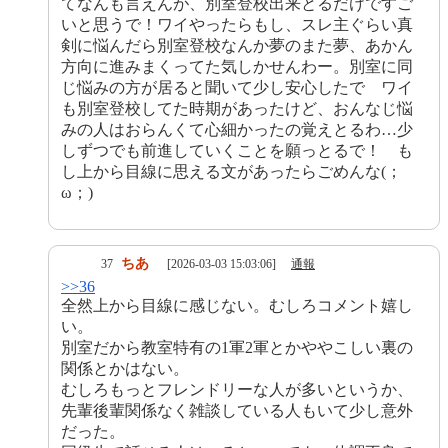
てなんも言えんが、別室登校出来とるだけですご
いと思うで！ワイやったらもし、スレ主ぐらい真
剣に悩んだら別室登校なんか夢のまた夢、あかん
方向に進みまくってた気しかせんわー。別室に同
じ悩みの方が居ると聞いて少し安心したで ワイ
も別室登校してた時期があったけど、おんなじ悩
みの人はおらんくて心細かったの覚えとるわ…少
しずつでも前進していくことを願っとるで！ も
し上から目線に思える文があったらごめんな(；
ω；)
ちあ
37
[2026-03-03 15:03:06]
通報
>>36
全然上から目線に感じない。むしろコメント嬉し
い。
別室だから教室特有の1軍2軍とかややこしい裏の
関係とかはない。
むしろもっとフレンドリーな人が多いというか、
先輩後輩関係なく雑談している人もいて少し意外
だった。