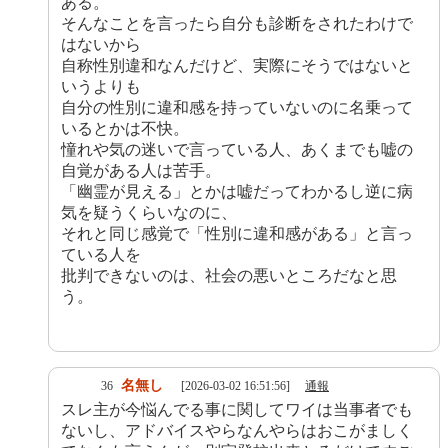
ある。
そんなことを言ったら自分も診断をされたわけで
はないから
自称性別違和なんだけど、実際にそうではないと
いうよりも
自分の性別に違和感を持っていないのに名乗って
いるとかは不快。
憧れや気の迷いで言っている人、あくまでも嘘の
自覚がある人は苦手。
「幽霊が見える」とかは嘘だってわかるし逆に病
気を疑うくらいなのに、
それと同じ感覚で「性別に違和感がある」と言っ
ている人を
批判できないのは、社会の悪いところだなと思
う。
名無し
36
[2026-03-02 16:51:56]
通報
スレ主が今悩んでる事に関してワイは当事者でも
ないし、アドバイスやらなんやらはおこがましく