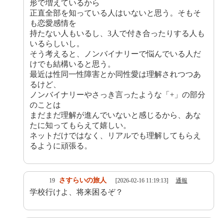
形で増えているから
正直全部を知っている人はいないと思う。そもそ
も恋愛感情を
持たない人もいるし、3人で付き合ったりする人も
いるらしいし。
そう考えると、ノンバイナリーで悩んでいる人だ
けでも結構いると思う。
最近は性同一性障害とか同性愛は理解されつつあ
るけど、
ノンバイナリーやさっき言ったような「+」の部分
のことは
まだまだ理解が進んでいないと感じるから、あな
たに知ってもらえて嬉しい。
ネットだけではなく、リアルでも理解してもらえ
るように頑張る。
さすらいの旅人
19
[2026-02-16 11:19:13]
通報
学校行けよ、将来困るぞ？