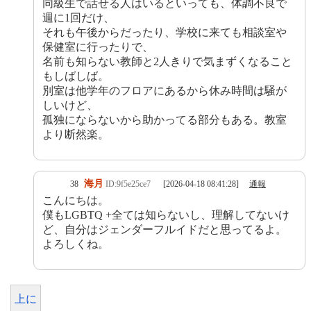
同級生で話せる人はいるといっても、体調不良で
週に1回だけ、
それも午後からだったり、学校に来ても相談室や
保健室に行ったりで、
名前も知らない教師と2人きりで気まずくなること
もしばしば。
別室は他学年のフロアにあるから休み時間は騒が
しいけど、
孤独にならないから助かってる部分もある。教室
より断然楽。
海月
38
ID:9f5e25ce7
[2026-04-18 08:41:28]
通報
こんにちは。
僕もLGBTQ +全ては知らないし、理解してないけ
ど、自分はジェンダーフルイドだと思ってるよ。
よろしくね。
上に