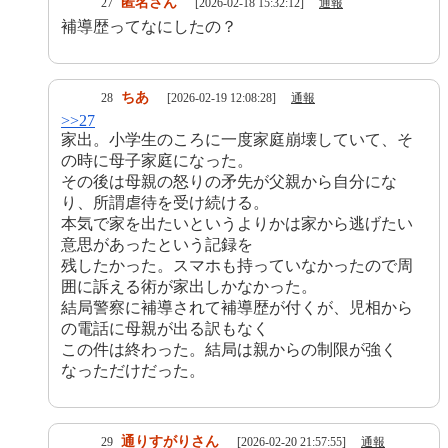
匿名さん
27
[2026-02-18 15:32:12]
通報
補導歴ってなにしたの？
ちあ
28
[2026-02-19 12:08:28]
通報
>>27
家出。小学生のころに一度家庭崩壊していて、そ
の時に母子家庭になった。
その後は母親の怒りの矛先が父親から自分にな
り、所謂虐待を受け続ける。
本気で家を出たいというよりかは家から逃げたい
意思があったという記録を
残したかった。スマホも持っていなかったので周
囲に訴える術が家出しかなかった。
結局警察に補導されて補導歴が付くが、児相から
の電話に母親が出る訳もなく
この件は終わった。結局は親からの制限が強く
なっただけだった。
通りすがりさん
29
[2026-02-20 21:57:55]
通報