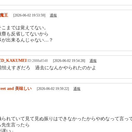
魔王
[2026-06-02 19:53:59]
通報
そこまでは覚えてない。
微塵も反省してないから
事が出来るんじゃない…？
ED_KAKUMEI
ID:2888a8548
[2026-06-02 19:54:28]
通報
怯えすぎだろ 過去になんかやられたのかよ
weet and 美味しい
[2026-06-02 19:59:22]
通報
触られていて見て見ぬ振りはできなかったからやめなって言っ
ら先生言ったら
が遅い」