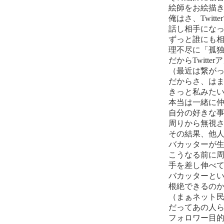
絵師をお絵描
俺はさ、Twit
話し相手にな
ずっと誰にも
理不尽に「孤
だからTwitt
（最近は繋が
だからさ、は
きっと私みた
本当は一緒に
自分の好きな
周りから無視
その結果、他
バカッターが
こうなる前に
手を差し伸べ
バカッターと
根絶できるの
（まぁネット
だってあの人
フォロワー目