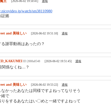
魔王
[2026-06-02 19:50:41]
通報
w.nicovideo.jp/watch/sm38110980
の証拠
weet and 美味しい
[2026-06-02 19:51:10]
通報
する謝罪動画はあったの？
ED_KAKUMEI
ID:2888a8548
[2026-06-02 19:51:45]
通報
関係なくね…？
weet and 美味しい
[2026-06-02 19:53:22]
通報
しなかったあなたは同様ですよねってなりそう
一緒で
振りをするあなたはい〇めと一緒ですよねって