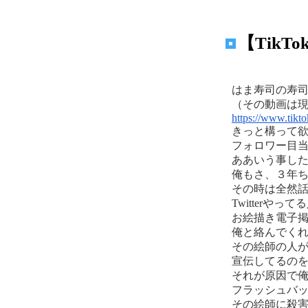
【Tik
はま寿司の寿
（その動画は
https://www.tik
きっと構って
フォロワー目
ああいう事し
俺もさ、３年ちょ
その時は全然
Twitterや
お絵描き電子
俺と絡んでく
その絵師の人が電
宣伝してるの
それが原因で俺は
フラッシュバ
その絵師に殺