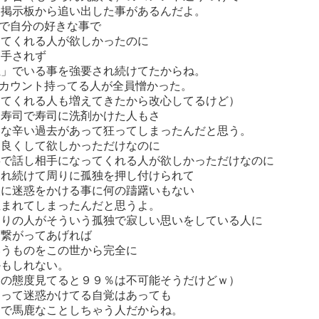
き掲示板から追い出した事があるんだよ。
terで自分の好きな事で
ってくれる人が欲しかったのに
相手されず
独」でいる事を強要され続けてたからね。
erアカウント持ってる人が全員憎かった。
ってくれる人も増えてきたから改心してるけど）
ま寿司で寿司に洗剤かけた人もさ
いな辛い過去があって狂ってしまったんだと思う。
仲良くして欲しかっただけなのに
事で話し相手になってくれる人が欲しかっただけなのに
され続けて周りに孤独を押し付けられて
人に迷惑をかける事に何の躊躇いもない
生まれてしまったんだと思うよ。
周りの人がそういう孤独で寂しい思いをしている人に
て繋がってあげれば
いうものをこの世から完全に
かもしれない。
民の態度見てると９９％は不可能そうだけどｗ）
らって迷惑かけてる自覚はあっても
的で馬鹿なことしちゃう人だからね。