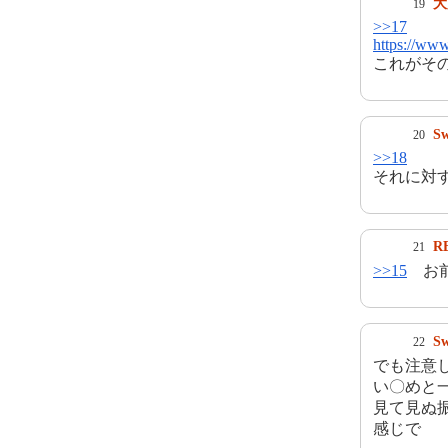
大
19
>>17
https://ww
これがそ
S
20
>>18
それに対
R
21
>>15
お前
S
22
でも注意
い〇めと
見て見ぬ
感じで