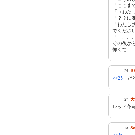
「ここま
「（わた
「？？に謝
「わたし
でくださ
「、、、
その後か
怖くて
R
26
>>25
だと
大
27
レッド革
S
28
>>26