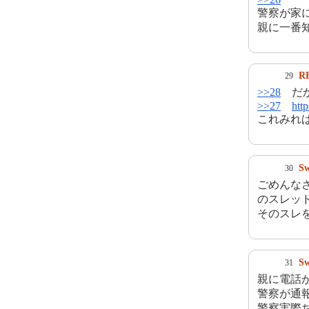
警察が家
親に一番
R
29
>>28
だか
>>27
htt
これみれ
S
30
ごめんな
のスレッ
そのスレを
S
31
親に電話
警察が通
警察実際