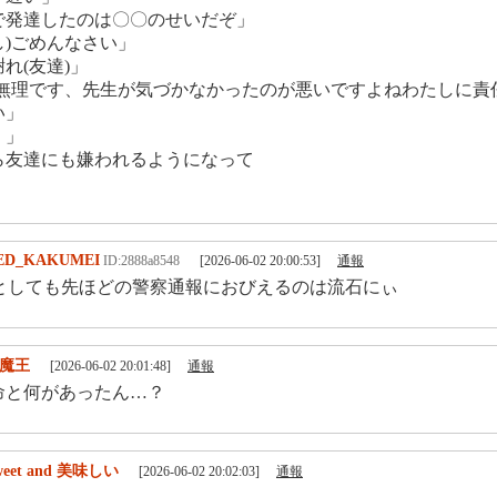
で発達したのは〇〇のせいだぞ」
し)ごめんなさい」
れ(友達)」
)無理です、先生が気づかなかったのが悪いですよねわたしに責
い」
、」
ら友達にも嫌われるようになって
ED_KAKUMEI
ID:2888a8548
[2026-06-02 20:00:53]
通報
しても先ほどの警察通報におびえるのは流石にぃ
魔王
[2026-06-02 20:01:48]
通報
命と何があったん…？
weet and 美味しい
[2026-06-02 20:02:03]
通報