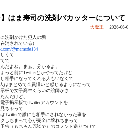
Tok】はま寿司の洗剤バカッターについて
大魔王
2026-06-0
司に洗剤かけた犯人の垢
現在消されている）
tok.com/@mameda134
欲しくて
当てで
たんだよね。まぁ、分かるよ。
っと前にTwitterとかやってたけど
話し相手になってくれる人もいなくて
ってる人はまとめて全員憎いと感じるようになって
掲示板で女子高生くらいの絵師がさ
れたんだけど、
子掲示板でTwitterアカウントを
を見ちゃって
Twitterで誰にも相手にされなかった事を
ックしちまって心が完全に壊れちまって
害予告（もちろん冗談で）のコメント送りつけて