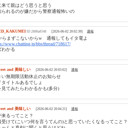
に来て親はどう思うと思う
知られるのが嫌だから警察通報怖いの
ED_KAKUMEI
ID:2888a8548
[2026-06-02 20:02:39]
通報
らまずこないからw 通報してもイタ電よ
ps://www.chatting.jp/bbs/thread/718617/
ばわかる
weet and 美味しい
[2026-06-02 20:03:02]
通報
さい無期限活動休止のお知らせ
ドタイトルあるでしょ
見てみたらわかるかも(多分)
weet and 美味しい
[2026-06-02 20:04:21]
通報
が来るってこと？
報受けて(こいつ何を言うてんの)と思っていたくなるってこと？
ちゃんと真剣に聞くと思うけどね