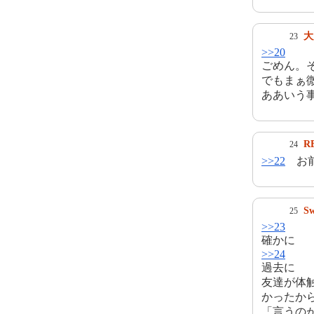
大
23
>>20
ごめん。
でもまぁ
ああいう
R
24
>>22
お前
S
25
>>23
確かに
>>24
過去に
友達が体
かったか
「言うの