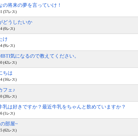
んなの将来の夢を言っていけ！
:51 (57レス)
分がどうしたいか
:24 (0レス)
いたけ
:54 (9レス)
のMBTI気になるので教えてください。
:40 (42レス)
んにちは
:14 (16レス)
話カフェ♪
:10 (20レス)
勝牛乳は好きですか？最近牛乳をちゃんと飲めていますか？
:46 (1レス)
inaの部屋~
:45 (62レス)