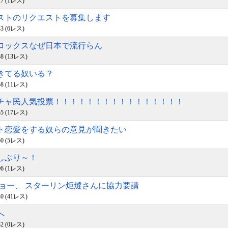
:27 (1レス)
ラストのリクエストを募集します
:43 (6レス)
ブロックスなぜ日本で流行らん
:38 (13レス)
起きてる奴いる？
:58 (11レス)
ャチャ民人気投票！！！！！！！！！！！！！！！！
:55 (17レス)
ット恋愛をする奴らの意見が聞きたい
:50 (5レス)
久しぶり～！
:06 (1レス)
r.リョー、 スターリン炬燵さんに協力要請
:40 (41レス)
へ
:32 (0レス)