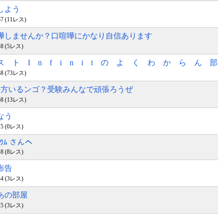
談しよう
:57 (11レス)
喧嘩しませんか？口喧嘩にかなり自信あります
:48 (5レス)
 ス ト I n f i n i t の よ く わ か ら ん 
:38 (73レス)
3の方いるンゴ？受験みんなで頑張ろうぜ
:58 (13レス)
校なう
:15 (0レス)
ﾈｼｳﾑ さんへ
:18 (8レス)
戦布告
:44 (3レス)
ぃあの部屋
:25 (3レス)