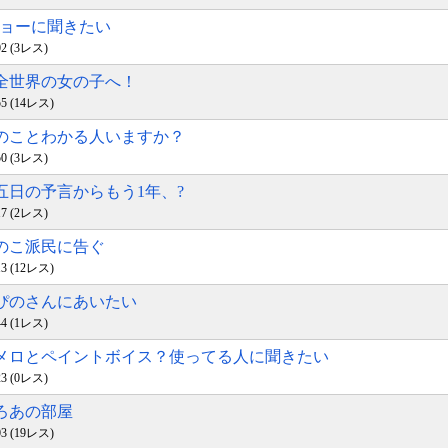
r.リョーに聞きたい
:02 (3レス)
国全世界の女の子へ！
:55 (14レス)
分のことわかる人いますか？
:50 (3レス)
月五日の予言からもう1年、?
:17 (2レス)
きのこ派民に告ぐ
:13 (12レス)
ろぴのさんにあいたい
:44 (1レス)
イメロとペイントボイス？使ってる人に聞きたい
:23 (0レス)
闇ろあの部屋
:03 (19レス)