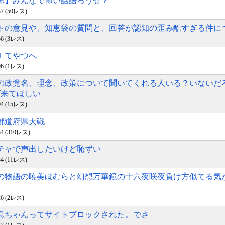
納涼】みんなで怖い話語ろうぜ？
:37 (50レス)
ットの意見や、知恵袋の質問と、回答が認知の歪み酷すぎる件に
:56 (3レス)
ｌｌてやつへ
:06 (1レス)
くの政党名、理念、政策について聞いてくれる人いる？いないだ
ば来てほしい
:04 (15レス)
・都道府県大戦
:34 (310レス)
イチャで声出したいけど恥ずい
:34 (11レス)
逆の物語の暁美ほむらと幻想万華鏡の十六夜咲夜負け方似てる気
:26 (2レス)
め息ちゃんってサイトブロックされた。でさ