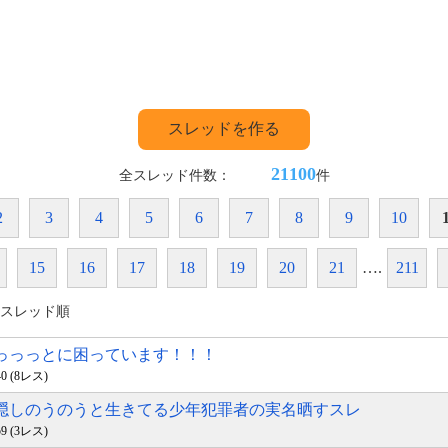
スレッドを作る
21100
全スレッド件数：
件
2
3
4
5
6
7
8
9
10
15
16
17
18
19
20
21
….
211
スレッド順
んっっっとに困っています！！！
:40 (8レス)
を隠しのうのうと生きてる少年犯罪者の実名晒すスレ
:59 (3レス)