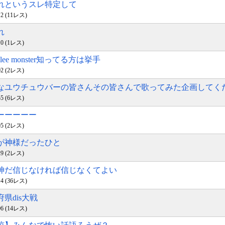
れれというスレ特定して
:12 (11レス)
れ
:10 (1レス)
tle glee monster知ってる方は挙手
:02 (2レス)
名なユウチュウバーの皆さんその皆さんで歌ってみた企画してく
:55 (6レス)
まーーーーー
:05 (2レス)
世が神様だったひと
:29 (2レス)
は神だ信じなければ信じなくてよい
:14 (36レス)
府県dis大戦
:06 (14レス)