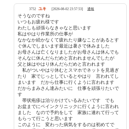
ユキ
3752
[2026-08-02 23:57:53]
通報
そうなのですね
いつもお疲れ様です
わたしも頑張らなきゃなと思います
私はやはり作業所の仕事が
なかなか続かなくて疲れたり嫌なことがあるとす
ぐ休んでしまいます最近は暑さで休みました
お母さんは亡くなりましたがお母さんは休んでも
そんなに休んだらだめと言われませんでしたが
父と妹はやはり休んだらだめと言われます
私がついやはり休むとスマホでネットを見過ぎ
たり 家でじっとしているとやはり 言われてし
まいます だから仕事に行くように言われます
だからまみさん達みたいに 仕事を頑張りたいで
す
帯状疱疹は治りかけているみたいです でも
お盆までにペインクリニックに行くように言われ
ました なので予約をして 家族に連れて行って
もらって行こうと思います
このように 変わった病気をするのは初めてで