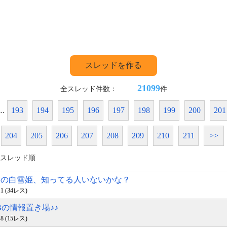
スレッドを作る
21099
全スレッド件数：
件
.
193
194
195
196
197
198
199
200
201
204
205
206
207
208
209
210
211
>>
スレッド順
赤髪の白雪姫、知ってる人いないかな？
:11 (34レス)
KBの情報置き場♪♪
:48 (15レス)