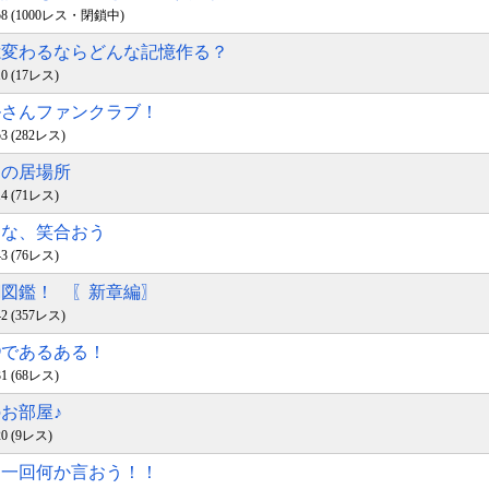
16:58 (1000レス・閉鎖中)
記憶変わるならどんな記憶作る？
:10 (17レス)
ハルさんファンクラブ！
:53 (282レス)
楽の居場所
:14 (71レス)
みんな、笑合おう
:43 (76レス)
黒潮図鑑！ 〖新章編〗
:42 (357レス)
◯◯であるある！
:31 (68レス)
のお部屋♪
:20 (9レス)
一日一回何か言おう！！