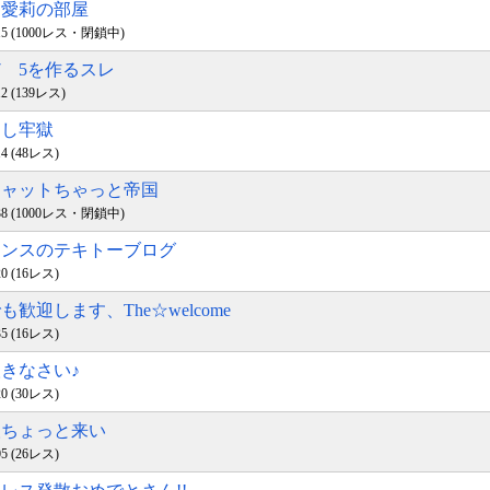
竜と愛莉の部屋
01:15 (1000レス・閉鎖中)
 7 5を作るスレ
:12 (139レス)
らし牢獄
:14 (48レス)
大チャットちゃっと帝国
21:38 (1000レス・閉鎖中)
クインスのテキトーブログ
:20 (16レス)
でも歓迎します、The☆welcome
:35 (16レス)
人きなさい♪
:20 (30レス)
暇人ちょっと来い
:05 (26レス)