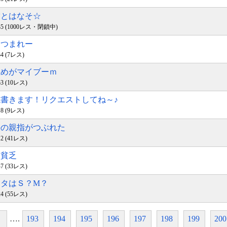
南雲とはなそ☆
21:35 (1000レス・閉鎖中)
あつまれー
:34 (7レス)
寸止めがマイブーｍ
:53 (10レス)
小説書きます！リクエストしてね～♪
:18 (9レス)
右手の親指がつぶれた
:12 (41レス)
は貧乏
:47 (33レス)
アナタはＳ？M？
:24 (55レス)
….
193
194
195
196
197
198
199
200