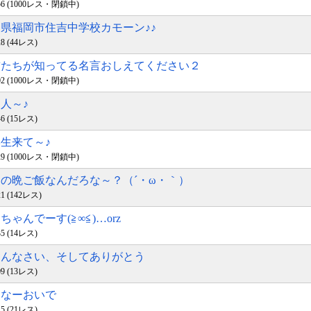
18:56 (1000レス・閉鎖中)
福岡県福岡市住吉中学校カモーン♪♪
:28 (44レス)
お前たちが知ってる名言おしえてください２
10:02 (1000レス・閉鎖中)
な人～♪
:46 (15レス)
学生来て～♪
21:29 (1000レス・閉鎖中)
今日の晩ご飯なんだろな～？（´・ω・｀）
:21 (142レス)
楽ちゃんでーす(≧∞≦)…orz
:35 (14レス)
ごめんなさい、そしてありがとう
:09 (13レス)
みんなーおいで
:15 (21レス)