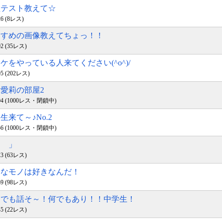
心理テスト教えて☆
:26 (8レス)
おすすめの画像教えてちょっ！！
:02 (35レス)
スケをやっている人来てください(^o^)/
:05 (202レス)
と愛莉の部屋2
03:04 (1000レス・閉鎖中)
学生来て～♪No.2
23:56 (1000レス・閉鎖中)
「 」
:23 (63レス)
好きなモノは好きなんだ！
:59 (98レス)
いつでも話そ～！何でもあり！！中学生！
:45 (22レス)