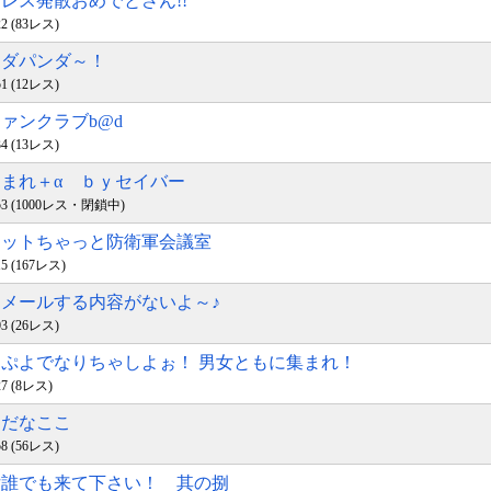
ストレス発散おめでとさん!!
:22 (83レス)
パンダパンダ～！
:51 (12レス)
ファンクラブb@d
:34 (13レス)
あつまれ＋α ｂｙセイバー
18:53 (1000レス・閉鎖中)
チャットちゃっと防衛軍会議室
:15 (167レス)
最近メールする内容がないよ～♪
:03 (26レス)
ぷよぷよでなりちゃしよぉ！ 男女ともに集まれ！
:27 (8レス)
ソだなここ
:58 (56レス)
男女誰でも来て下さい！ 其の捌